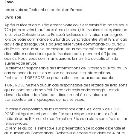
Envoi
Les envois s'effectuent de partout en France.
Livraison
Après la réception du règlement, votre colis est remis à la poste sous
72h jours ouvrés (sauf problème de stock), la livraison est opérée par
le service Colissimo de La Poste, à l'adresse de livraison renseignée
lors de votre commande, du lundi au vendredi, entre 8h et 19h. En cas
d'avis de passage, vous pouvez retirer votre commande au bureau
de Poste indiqué sur le bordereau. Vous devrez présenter une pièce
d'identité. A noter donc que la livraison peut prendre 4 à 7 jours
ouvrés. Nous vous communiquerons le numéro de colis afin de
suivre votre envoi.
Le client est responsable des informations de livraison qu'il fourni. En
cas de perte du colis en raison de mauvaises informations,
l'entreprise TIGRE ROSE ne pourra être tenu pour responsable.
TIGRE ROSE n'est en aucun cas responsable des retards de livraisons
qui ne sont pas de son fait. En cas de colis endommagé, il est du
devoir du client d'en faire part directement à la livraison au
transporteur ainsi qu'auprès de nos services.
La mise à disposition de la Commande dans les locaux de TIGRE
ROSE est également possible. Elle sera disponible dans le délai
indiqué dans l’e-mail de confirmation. Elle sera alors sans frais et sur
rendez-vous.
La remise du colis s’effectue sur présentation de la carte d'identité et
du numéro de Commande. L’Acheteur dispose d’un délai de14 jours