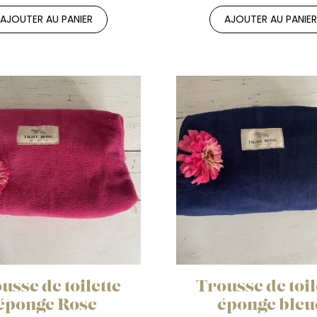
AJOUTER AU PANIER
AJOUTER AU PANIE
usse de toilette
Trousse de toil
éponge Rose
éponge bleu