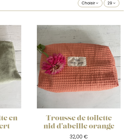
Choisir
29
tte en
Trousse de toilette
ert
nid d'abeille orange
32,00 €