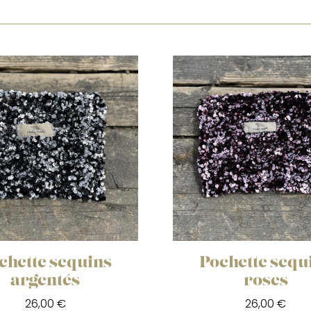
chette sequins
Pochette sequ
argentés
roses
26,00 €
26,00 €