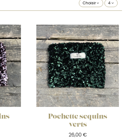
Choisir
4
ins
Pochette sequins
verts
26,00 €